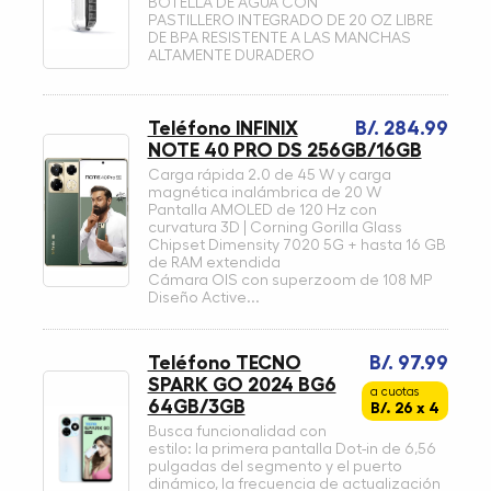
BOTELLA DE AGUA CON
PASTILLERO INTEGRADO DE 20 OZ LIBRE
DE BPA RESISTENTE A LAS MANCHAS
ALTAMENTE DURADERO
Teléfono INFINIX
B/. 284.99
NOTE 40 PRO DS 256GB/16GB
Carga rápida 2.0 de 45 W y carga
magnética inalámbrica de 20 W
Pantalla AMOLED de 120 Hz con
curvatura 3D | Corning Gorilla Glass
Chipset Dimensity 7020 5G + hasta 16 GB
de RAM extendida
Cámara OIS con superzoom de 108 MP
Diseño Active...
Teléfono TECNO
B/. 97.99
SPARK GO 2024 BG6
a cuotas
64GB/3GB
B/. 26 x 4
Busca funcionalidad con
estilo: la primera pantalla Dot-in de 6,56
pulgadas del segmento y el puerto
dinámico, la frecuencia de actualización