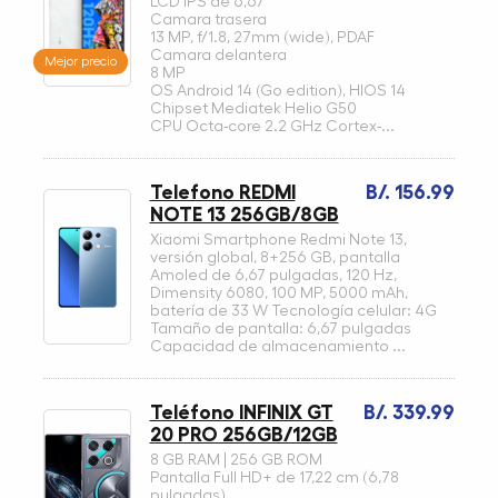
LCD IPS de 6,67"
Camara trasera
13 MP, f/1.8, 27mm (wide), PDAF
Camara delantera
Mejor precio
8 MP
OS Android 14 (Go edition), HIOS 14
Chipset Mediatek Helio G50
CPU Octa-core 2.2 GHz Cortex-...
Telefono REDMI
B/. 156.99
NOTE 13 256GB/8GB
Xiaomi Smartphone Redmi Note 13,
versión global, 8+256 GB, pantalla
Amoled de 6,67 pulgadas, 120 Hz,
Dimensity 6080, 100 MP, 5000 mAh,
batería de 33 W Tecnología celular: 4G
Tamaño de pantalla: 6,67 pulgadas
Capacidad de almacenamiento ...
Teléfono INFINIX GT
B/. 339.99
20 PRO 256GB/12GB
8 GB RAM | 256 GB ROM
Pantalla Full HD+ de 17,22 cm (6,78
pulgadas)