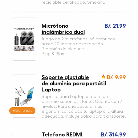
reciclable certificado. Smokin'...
Micrófono
B/. 21.99
inalámbrico dual
Juego de 2 micrófonos inálambricos
hasta 20 metros de recepción
Precisión de alcance
Plug & Play
Soporte ajustable
B/. 9.99
de aluminio para portátil
Laptop
Soporte para Laptop o tablet de
aluminio super resistente. Cuenta con 7
niveles. Para una postura más
Mejor precio
ergonomica, coloca tu laptop a la altura
adecuada. Incluye bolso para transporte.
Telefono REDMI
B/. 314.99