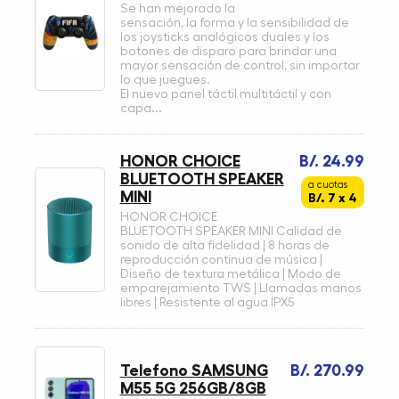
Se han mejorado la
sensación, la forma y la sensibilidad de
los joysticks analógicos duales y los
botones de disparo para brindar una
mayor sensación de control, sin importar
lo que juegues.
El nuevo panel táctil multitáctil y con
capa...
HONOR CHOICE
B/. 24.99
BLUETOOTH SPEAKER
a cuotas
MINI
B/. 7 x 4
HONOR CHOICE
BLUETOOTH SPEAKER MINI Calidad de
sonido de alta fidelidad | 8 horas de
reproducción continua de música |
Diseño de textura metálica | Modo de
emparejamiento TWS | Llamadas manos
libres | Resistente al agua IPX5
Telefono SAMSUNG
B/. 270.99
M55 5G 256GB/8GB