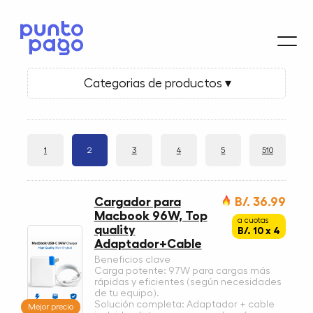
Categorias de productos ▾
1
2
3
4
5
510
Cargador para
B/. 36.99
Macbook 96W, Top
a cuotas
quality
B/. 10 x 4
Adaptador+Cable
Beneficios clave
Carga potente: 97W para cargas más
rápidas y eficientes (según necesidades
de tu equipo).
Solución completa: Adaptador + cable
Mejor precio