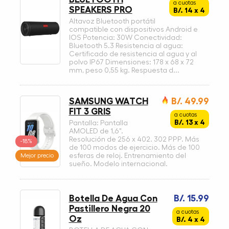
a cuotas
SPEAKERS PRO
B/. 14 x 4
Altavoz Bluetooth portátil
compatible con dispositivos Android e
IOS Potencia: 30W Conectividad:
Bluetooth 5.3 Resistencia al agua:
Certificado de resistencia al agua y al
polvo IP67 Dimensiones: 178 x 68 x 72
mm, peso 0,55 kg. Respuesta d...
SAMSUNG WATCH
B/. 49.99
FIT 3 GRIS
a cuotas
B/. 13 x 4
Pantalla: Pantalla
AMOLED de 1,6".
Resolución de 256 x 402. 302 PPP. Más
-18%
de 100 modos de ejercicio. Más de 100
Mejor precio
esferas de reloj. Entrenamiento del
sueño. Modelo internacional.
Botella De Agua Con
B/. 15.99
Pastillero Negra 20
a cuotas
Oz
B/. 4 x 4