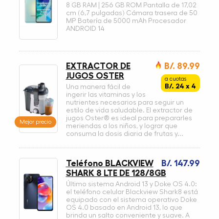
8 GB RAM | 256 GB ROM Pantalla de 17,02
cm (6,7 pulgadas) Cámara trasera de 50
MP Batería de 5000 mAh Procesador
ANDROID 14
EXTRACTOR DE
B/. 89.99
JUGOS OSTER
a cuotas
B/. 24 x 4
Una manera fácil de
ingerir las vitaminas y los
nutrientes necesarios para seguir un
estilo de vida saludable. El extractor de
jugos Oster® es ideal para prepararles
Mejor precio
meriendas a los niños, y lograr que
consuma la dosis diaria de frutas y...
Teléfono BLACKVIEW
B/. 147.99
SHARK 8 LTE DE 128/8GB
Último sistema Android 13 y Doke OS 4.0:
el teléfono celular Blackview Shark8 está
equipado con el sistema operativo Doke
OS 4.0 basado en Android 13, lo que
brinda un salto conveniente y suave. A