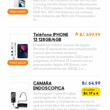
AMOLED 1.5K curvada 3D de 120 Hz con
Corning Gorilla Glass Victus; Resolución:
2712 x 1220 píxeles; Dolby Vision, Adaptive
Mejor precio
HDR 10+, 68,7 mil millones de colores,
brillo máximo de 1800 nits Procesador:
Pr...
Teléfono IPHONE
B/. 499.99
13 128GB/4GB
El teléfono móvil o celular de Apple
iPhone 13 representa una actualización
menor del modelo anterior.
Conservando la pantalla OLED de 6.1
pulgadas, el iPhone 13 cuenta con un
Mejor precio
procesador Apple A15 Bionic, con
almacenamiento de 128GB. La ...
CAMARA
B/. 64.99
ENDOSCOPICA
a cuotas
B/. 17 x 4
Semi-rígido Cable El cable
semirrígido de 16,4 pies se
puede doblar y mantener su forma, lo
que es más fácil de controlar La dirección
de la cámara para acceder a un amplio