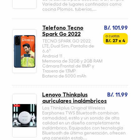
Variedad de lugares confinados como
cocina Plomos, tuberías,...
Telefono Tecno
B/. 101.99
Spark Go 2022
a cuotas
B/. 27 x 4
TECNO SPARK GO 2022
LTE, Dual Sim, Pantalla de
6.6"
Android 11
Memoria de 32GB y 2GB RAM
Cámara Frontal de 8MP y
Trasera de 13MP
Bateria de 5000 mAh
Lenovo Thinkplus
B/. 11.99
auriculares inalámbricos
Los Thinkplus Original Wireless
Earphones TWS Bluetooth combinan
comodidad, estilo y un sonido de alta
calidad en un diseño completamente
inalámbrico. Equipados con tecnología
Bluetooth de última generación, ofrecen
una conexión estab...