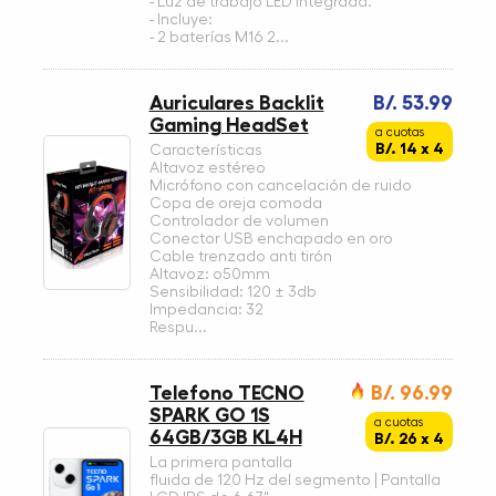
- Luz de trabajo LED integrada.
- Incluye:
- 2 baterías M16 2...
Auriculares Backlit
B/. 53.99
Gaming HeadSet
a cuotas
B/. 14 x 4
Características
Altavoz estéreo
Micrófono con cancelación de ruido
Copa de oreja comoda
Controlador de volumen
Conector USB enchapado en oro
Cable trenzado anti tirón
Altavoz: o50mm
Sensibilidad: 120 ± 3db
Impedancia: 32
Respu...
Telefono TECNO
B/. 96.99
SPARK GO 1S
a cuotas
64GB/3GB KL4H
B/. 26 x 4
La primera pantalla
fluida de 120 Hz del segmento | Pantalla