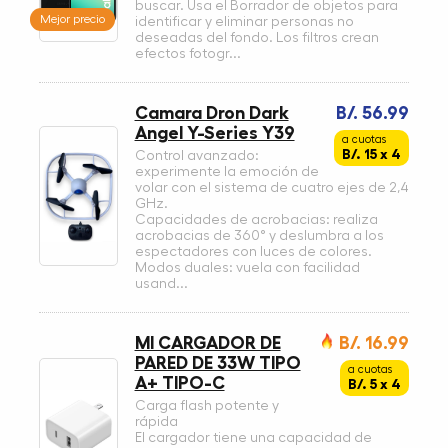
buscar. Usa el Borrador de objetos para
Mejor precio
identificar y eliminar personas no
deseadas del fondo. Los filtros crean
efectos fotogr...
Camara Dron Dark
B/. 56.99
Angel Y-Series Y39
a cuotas
B/. 15 x 4
Control avanzado:
experimente la emoción de
volar con el sistema de cuatro ejes de 2,4
GHz.
Capacidades de acrobacias: realiza
acrobacias de 360° y deslumbra a los
espectadores con luces de colores.
Modos duales: vuela con facilidad
usand...
MI CARGADOR DE
B/. 16.99
PARED DE 33W TIPO
a cuotas
A+ TIPO-C
B/. 5 x 4
Carga flash potente y
rápida
El cargador tiene una capacidad de