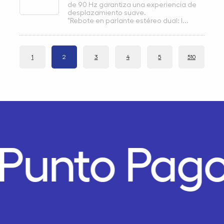
de 90 Hz garantiza una experiencia de
desplazamiento suave.
"Rebote en parlante estéreo dual: l...
1
2
3
4
5
510
Punto Pago