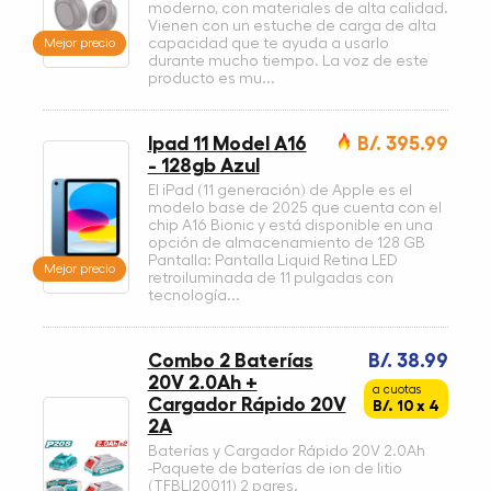
moderno, con materiales de alta calidad.
Vienen con un estuche de carga de alta
Mejor precio
capacidad que te ayuda a usarlo
durante mucho tiempo. La voz de este
producto es mu...
Ipad 11 Model A16
B/. 395.99
- 128gb Azul
El iPad (11 generación) de Apple es el
modelo base de 2025 que cuenta con el
chip A16 Bionic y está disponible en una
opción de almacenamiento de 128 GB
Pantalla: Pantalla Liquid Retina LED
Mejor precio
retroiluminada de 11 pulgadas con
tecnología...
Combo 2 Baterías
B/. 38.99
20V 2.0Ah +
a cuotas
Cargador Rápido 20V
B/. 10 x 4
2A
Baterías y Cargador Rápido 20V 2.0Ah
-Paquete de baterías de ion de litio
(TFBLI20011) 2 pares.