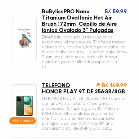
BaBylissPRO Nano
B/. 59.99
Titanium Oval Ionic Hot Air
Brush (72mm) Cepillo de Aire
Iónico Ovalado 3” Pulgadas
Diseñado para estilistas y usuarios
exigentes, el modelo de 3” ofrece mayor
cobertura y volumen, ideal para cabellos
largos o abundantes. La tecnología Nano
Titanium distribuye el calor de forma
uniforme para estilizados rápidos sin
da...
TELEFONO
B/. 149.99
HONOR PLAY 9T DE 256GB/8GB
El HONOR Play 9T de 256GB/8GB cuenta
con unaPantalla de 6,77 pulgadas,
procesador Snapdragon 685, 8 GB de
RAM y 256 GB de almacenamiento
interno. También tiene una cámara
Mejor precio
principal dual de 108MP + 2MP, una
cámara frontal de 8MP y una bat...