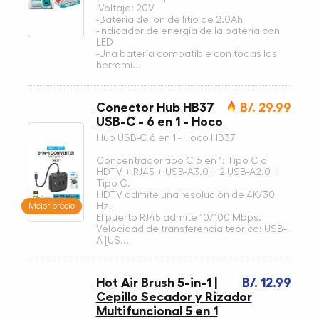
-Voltaje: 20V
-Batería de ion de litio de 2.0Ah
-Indicador de energía de la batería con
LED
-Una batería compatible con todas las
herrami...
Conector Hub HB37
B/. 29.99
USB-C - 6 en 1 - Hoco
Hub USB-C 6 en 1 - Hoco HB37
Concentrador tipo C 6 en 1: Tipo C a
HDTV + RJ45 + USB-A3.0 + 2 USB-A2.0 +
Tipo C.
HDTV admite una resolución de 4K/30
Mejor precio
Hz.
El puerto RJ45 admite 10/100 Mbps.
Velocidad de transferencia teórica: USB-
A [US...
Hot Air Brush 5-in-1 |
B/. 12.99
Cepillo Secador y Rizador
Multifuncional 5 en 1