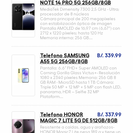
NOTE 14 PRO 5G 256GB/8GB
MediaTek Dimensity 7300 2,5 GHz - Ultra;
procesador de 8 núcleos
Cámara principal de 200 megapíxeles
con estabilización óptica de imagen
Pantalla AMOLED de 16,97 cm (6,67") con
2712 x 1220 píxeles; hasta 120 Hz
Memoria interna: 256 GB...
Telefono SAMSUNG
B/. 339.99
A55 5G 256GB/8GB
Pantalla: 6.6” FHD+ Super AMOLED con
Corning Gorilla Glass Victus+- Resolución
1080 x 2340 píxeles Memoria: 256 GB 8
GB RAM - MicroSD hasta 1 TB Cámara:
Triple 50 MP + 12 MP + 5 MP con flash LED,
panorama, HDR -- Selfie 32 MP
Plataform...
Telefono HONOR
B/. 337.99
MAGIC 7 LITE 5G DE 512GB/8GB
Resistente a caídas, agua y arañazos-
HONOR Magic7 Lite pesa 189 g y tiene un