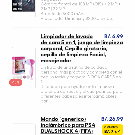
Cámara frontal de 108 MP (OIS) + 2 MP +
2 MP | 32 MP
Batería de 5000 mAh
Procesador Dimensity 8200 Ultimate
Limpiador de lavado
B/. 6.99
de cara 5 en 1, juego de limpieza
corporal, Cepillo giratorio,
cepillo de limpieza Facial,
masajeador
Disfruta de una rutina de cuidado
personal más práctica y completa con el
cepillo facial y corporal DOGA CARE 5 en
1.
-13%
Diseñado para ayudar en la limpieza
profunda del rostro y el cuerpo, incorpora
diferentes cabezales intercambiables
par...
Mando (generico)
B/. 26.99
inalámbrico para PS4
a cuotas
DUALSHOCK 4 (FIFA)
B/. 7 x 4