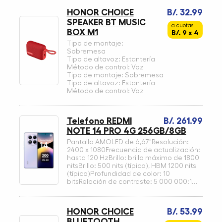
HONOR CHOICE
B/. 32.99
SPEAKER BT MUSIC
a cuotas
BOX M1
B/. 9 x 4
Tipo de montaje:
Sobremesa
Tipo de altavoz: Estantería
Método de control: Voz
Tipo de montaje: Sobremesa
Tipo de altavoz: Estantería
Método de control: Voz
Telefono REDMI
B/. 261.99
NOTE 14 PRO 4G 256GB/8GB
Pantalla AMOLED de 6,67"Resolución:
2400 x 1080Frecuencia de actualización:
hasta 120 HzBrillo: brillo máximo de 1800
nitsBrillo: 500 nits (típico), HBM 1200 nits
(típico)Profundidad de color: 10
bitsRelación de contraste: 5 000 000:1...
HONOR CHOICE
B/. 53.99
BLUETOOTH