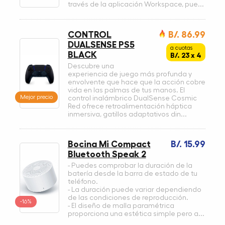
través de la aplicación Workspace, pue...
CONTROL
B/. 86.99
DUALSENSE PS5
a cuotas
BLACK
B/. 23 x 4
Descubre una
experiencia de juego más profunda y
envolvente que hace que la acción cobre
vida en las palmas de tus manos. El
Mejor precio
control inalámbrico DualSense Cosmic
Red ofrece retroalimentación háptica
inmersiva, gatillos adaptativos din...
Bocina Mi Compact
B/. 15.99
Bluetooth Speak 2
- Puedes comprobar la duración de la
batería desde la barra de estado de tu
teléfono.
- La duración puede variar dependiendo
de las condiciones de reproducción.
-16%
- El diseño de malla paramétrica
proporciona una estética simple pero a...