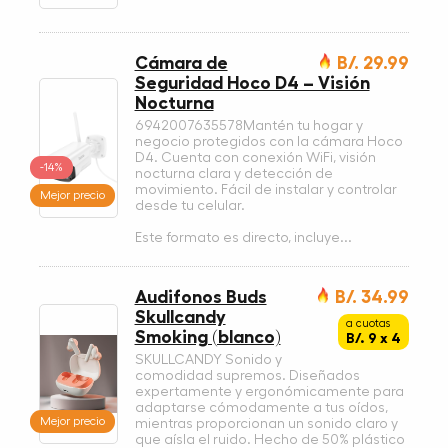
Cámara de
B/. 29.99
Seguridad Hoco D4 – Visión
Nocturna
6942007635578Mantén tu hogar y
negocio protegidos con la cámara Hoco
D4. Cuenta con conexión WiFi, visión
-14%
nocturna clara y detección de
movimiento. Fácil de instalar y controlar
Mejor precio
desde tu celular.
Este formato es directo, incluye...
Audifonos Buds
B/. 34.99
Skullcandy
a cuotas
Smoking (blanco)
B/. 9 x 4
SKULLCANDY Sonido y
comodidad supremos. Diseñados
expertamente y ergonómicamente para
adaptarse cómodamente a tus oídos,
Mejor precio
mientras proporcionan un sonido claro y
que aísla el ruido. Hecho de 50% plástico