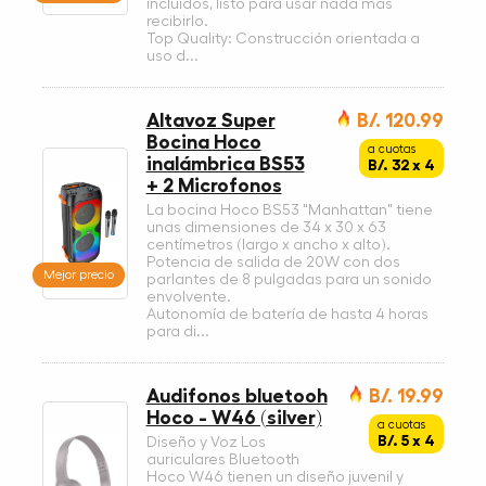
incluidos, listo para usar nada más
recibirlo.
Top Quality: Construcción orientada a
uso d...
Altavoz Super
B/. 120.99
Bocina Hoco
a cuotas
inalámbrica BS53
B/. 32 x 4
+ 2 Microfonos
La bocina Hoco BS53 "Manhattan" tiene
unas dimensiones de 34 x 30 x 63
centímetros (largo x ancho x alto).
Potencia de salida de 20W con dos
Mejor precio
parlantes de 8 pulgadas para un sonido
envolvente.
Autonomía de batería de hasta 4 horas
para di...
Audifonos bluetooh
B/. 19.99
Hoco - W46 (silver)
a cuotas
B/. 5 x 4
Diseño y Voz Los
auriculares Bluetooth
Hoco W46 tienen un diseño juvenil y