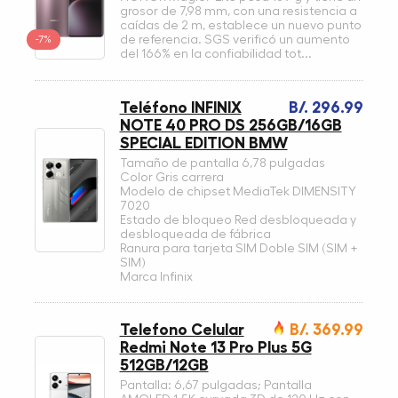
grosor de 7,98 mm, con una resistencia a
caídas de 2 m, establece un nuevo punto
-7%
de referencia. SGS verificó un aumento
del 166% en la confiabilidad tot...
Teléfono INFINIX
B/. 296.99
NOTE 40 PRO DS 256GB/16GB
SPECIAL EDITION BMW
Tamaño de pantalla 6,78 pulgadas
Color Gris carrera
Modelo de chipset MediaTek DIMENSITY
7020
Estado de bloqueo Red desbloqueada y
desbloqueada de fábrica
Ranura para tarjeta SIM Doble SIM (SIM +
SIM)
Marca Infinix
Telefono Celular
B/. 369.99
Redmi Note 13 Pro Plus 5G
512GB/12GB
Pantalla: 6,67 pulgadas; Pantalla