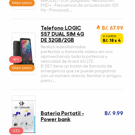
AMOLED - 6.67 pulgadas - Resolución
Mejor precio
FHD+ - Frecuencia de actualización 120
Hz - Procesad...
Telefono LOGIC
B/. 67.99
S57 DUAL SIM 4G
a cuotas
DE 32GB/2GB
B/. 18 x 4
Realiza videollamadas
perfectas o transmite vídeos en vivo
aprovechando toda la potencia y
-18%
velocidad de la red 4G LTE.
El S57 tiene un botón de llamada de
Mejor precio
emergencia que se puede programar
con un número directo, familiar o amigos,
para r...
Bateria Portatil -
B/. 9.99
Power bank
-23%