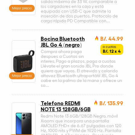
salida máxima de 33 W, comparable a
los cargadores en la caja y está
Mejor precio
equipado con USB-C que admite la
inserción de dos puertos. Protocolo de
carga rápida PD Compatible con...
Bocina Bluetooth
B/. 44.99
JBL Go 4 (negro)
a cuotas
B/. 12 x 4
Compra ahora paga
despues a Cuotas sin
interes, Pago a plazos, paga a cuotas
Llévate el gran sonido JBL Pro donde
quiera que vayas. El atrevido y colorido
Mejor precio
altavoz Bluetooth ultraportátil JBL Go 4
cabe en la palma de la mano y ofrece un
so...
Telefono REDMI
B/. 135.99
NOTE 13 128GB/6GB
Redmi Note 13 6GB/128GB Negro, móvil
Xiaomi que incorpora una pantalla
AMOLED FHD+ de 6.67 pulgadas con 120
Hz, 1000 nits y PWM de 1920 Hz. Pantalla