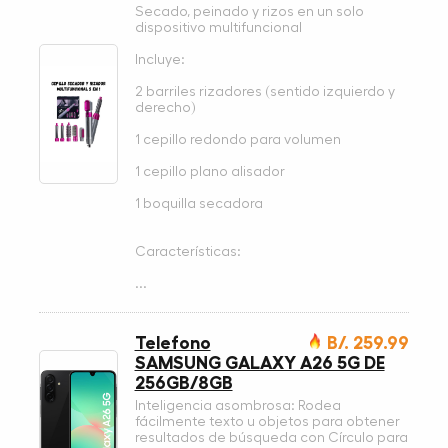
Secado, peinado y rizos en un solo
dispositivo multifuncional
Incluye:
2 barriles rizadores (sentido izquierdo y
derecho)
1 cepillo redondo para volumen
1 cepillo plano alisador
1 boquilla secadora
Características:
...
Telefono
B/. 259.99
SAMSUNG GALAXY A26 5G DE
256GB/8GB
Inteligencia asombrosa: Rodea
fácilmente texto u objetos para obtener
resultados de búsqueda con Círculo para