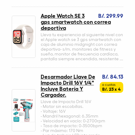
Apple Watch SE 3
B/. 299.99
gps smartwatch con correa
deportiva
Lleva tu experiencia al siguiente nivel con
el Apple watch se 3 gps smartwatch con
caja de aluminio midgnight con correa
deportiva- s/m. monitores de fitness y
sueño, monitor de frecuencia cardíaca,
pantalla siempre encendida, resistente ...
Desarmador Llave De
B/. 84.13
Impacto Drill 16V 1/4"
a cuotas
Incluye Batería Y
B/. 23 x 4
Cargador.
Llave de Impacto Drill 16V
- Motor sin escobillas.
- Voltaje: 16V
- Mandril hexagonal: 6.35mm
- Velocidad en vacío: 0-2700rpm
- Tasa de impacto: 0-3500bpm
- Par máximo: 170 Nm