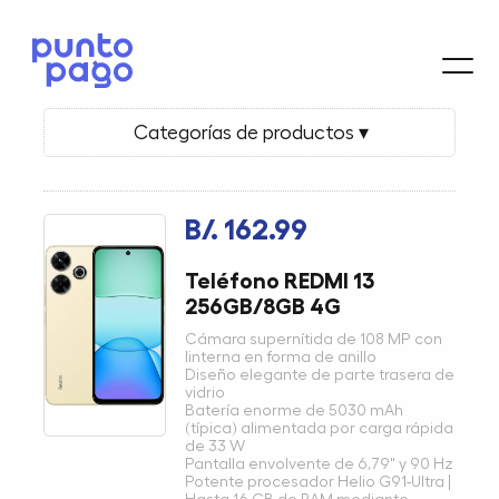
Categorías de productos ▾
B/. 162.99
Teléfono REDMI 13
256GB/8GB 4G
Cámara supernítida de 108 MP con
linterna en forma de anillo
Diseño elegante de parte trasera de
vidrio
Batería enorme de 5030 mAh
(típica) alimentada por carga rápida
de 33 W
Pantalla envolvente de 6,79" y 90 Hz
Potente procesador Helio G91-Ultra |