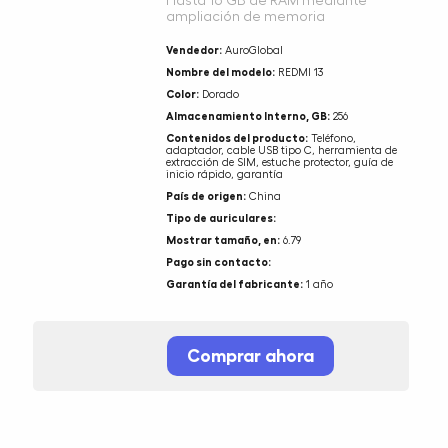
Hasta 16 GB de RAM mediante
ampliación de memoria
Vendedor:
AuroGlobal
Nombre del modelo:
REDMI 13
Color:
Dorado
Almacenamiento Interno, GB:
256
Contenidos del producto:
Teléfono,
adaptador, cable USB tipo C, herramienta de
extracción de SIM, estuche protector, guía de
inicio rápido, garantía
País de origen:
China
Tipo de auriculares:
Mostrar tamaño, en:
6.79
Pago sin contacto:
Garantía del fabricante:
1 año
Comprar ahora