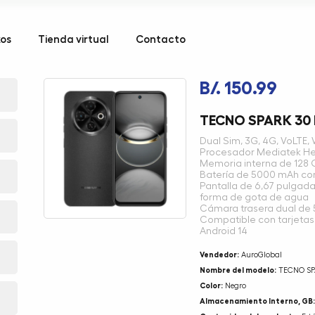
kos
Tienda virtual
Contacto
B/. 150.99
TECNO SPARK 30 
Dual Sim, 3G, 4G, VoLTE, 
Procesador Mediatek He
Memoria interna de 128 
Batería de 5000 mAh con
Pantalla de 6,67 pulgadas
forma de gota de agua
Cámara trasera dual de 
Compatible con tarjeta
Android 14
Vendedor:
AuroGlobal
Nombre del modelo:
TECNO SP
Color:
Negro
Almacenamiento Interno, GB: