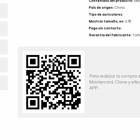
Contenidos del producto:
Est
País de origen:
China
Tipo de auriculares:
Mostrar tamaño, en:
6.78
Pago sin contacto:
Garantía del fabricante:
1 añ
Para realizar la compra
Mastercard, Clave y ef
APP.