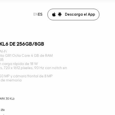
Descarga el App
EN
ES
KL6 DE 256GB/8GB
Wi-Fi
lio G81 Octa Core 4 GB de RAM
GB
 carga rápida de 18 W
, 720 x 1612 píxeles, 90 Hz con notch en
50 MP y cámara frontal de 8 MP
s de memoria
ARK 30 KL6
256