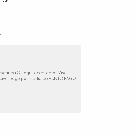
ándar
o
 escanea QR aquí, aceptamos Visa,
ectivo, pago por medio de PUNTO PAGO