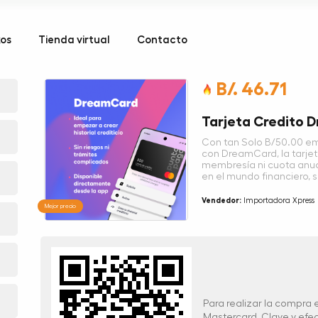
kos
Tienda virtual
Contacto
B/. 46.71
Tarjeta Credito 
Con tan Solo B/50.00 empi
con DreamCard, la tarjeta
membresía ni cuota anual
en el mundo financiero, 
Vendedor:
Importadora Xpress
Mejor precio
Para realizar la compra
Mastercard, Clave y ef