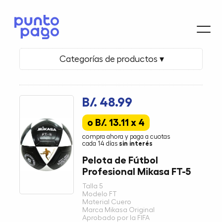
Categorías de productos ▾
B/. 48.99
o B/. 13.11 x 4
compra ahora y paga a cuotas
cada 14 días
sin interés
Pelota de Fútbol
Profesional Mikasa FT-5
Talla 5
Modelo FT
Material Cuero
Marca Mikasa Original
Aprobado por la FIFA