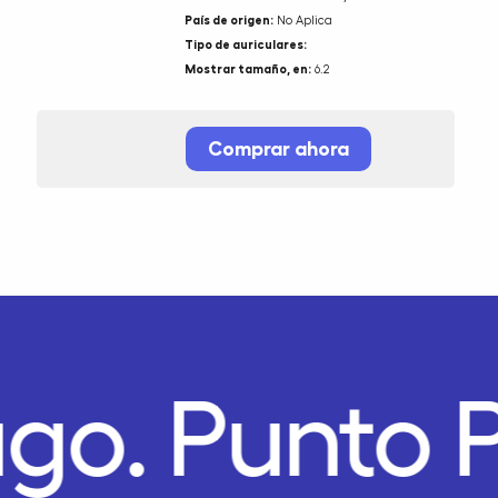
País de origen:
No Aplica
Tipo de auriculares:
Mostrar tamaño, en:
6.2
Comprar ahora
ago.
Punto 