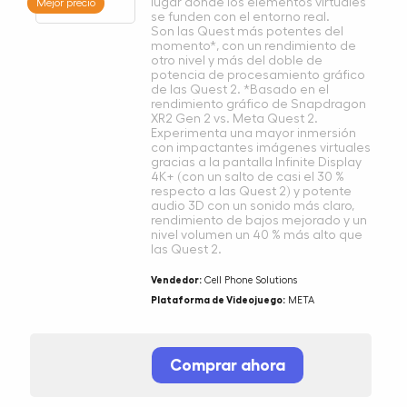
lugar donde los elementos virtuales
Mejor precio
se funden con el entorno real.
Son las Quest más potentes del
momento*, con un rendimiento de
otro nivel y más del doble de
potencia de procesamiento gráfico
de las Quest 2. *Basado en el
rendimiento gráfico de Snapdragon
XR2 Gen 2 vs. Meta Quest 2.
Experimenta una mayor inmersión
con impactantes imágenes virtuales
gracias a la pantalla Infinite Display
4K+ (con un salto de casi el 30 %
respecto a las Quest 2) y potente
audio 3D con un sonido más claro,
rendimiento de bajos mejorado y un
nivel volumen un 40 % más alto que
las Quest 2.
Vendedor:
Cell Phone Solutions
Plataforma de Videojuego:
META
Comprar ahora