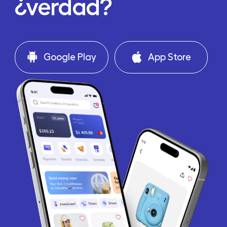
¿verdad?
Google Play
App Store