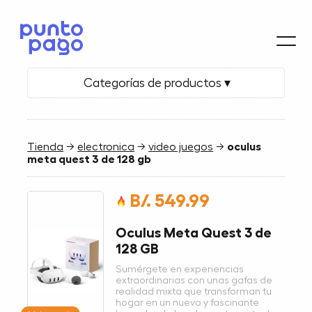
Categorías de productos ▾
Tienda
→
electronica
→
video juegos
→
oculus
meta quest 3 de 128 gb
B/. 549.99
Oculus Meta Quest 3 de
128 GB
Sumérgete en experiencias
extraordinarias con unas gafas de
realidad mixta que transforman tu
hogar en un nuevo y fascinante