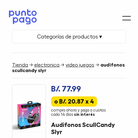
Categorías de productos ▾
Tienda
→
electronica
→
video juegos
→
audifonos
scullcandy slyr
B/. 77.99
o B/. 20.87 x 4
compra ahora y paga a cuotas
cada 14 días
sin interés
Audifonos ScullCandy
Slyr