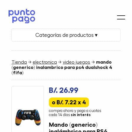
Categorías de productos ▾
Tienda
→
electronica
→
video juegos
→
mando
(generico) inalambrico para ps4 dualshock 4
(fifa)
B/. 26.99
o B/. 7.22 x 4
compra ahora y paga a cuotas
cada 14 días
sin interés
Mando (generico)
inalámbrico para PS4