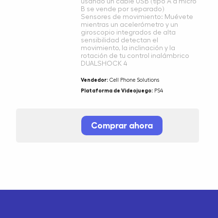
usando un cable USB (tipo A a micro
B se vende por separado)
Sensores de movimiento: Muévete
mientras un acelerómetro y un
giroscopio integrados de alta
sensibilidad detectan el
movimiento, la inclinación y la
rotación de tu control inalámbrico
DUALSHOCK 4
Vendedor:
Cell Phone Solutions
Plataforma de Videojuego:
PS4
Comprar ahora