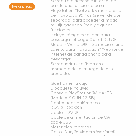
Se requiere acceso a Internet de
banda ancha, cuenta para
Mejor precio
PlayStation™Network y membresía
de PlayStation®Plus (se vende por
separado) para acceder al modo
multijugador en línea y algunas
funciones.
Incluye código de cupón para
descargar el juego Call of Duty®
Modern Warfare® II. Se requiere una
cuenta para PlayStation™Network e
Internet de banda ancha para
descargar.
Se requerirá una firma en el
momento de la entrega de este
producto.
Qué hay en la caja
El paquete incluye:
Consola PlayStation®4 de 1TB
(Modelo # CUH-2215B)
Controlador inalámbrico
DUALSHOCK®4
Cable HDMI®
Cable de alimentación de CA
cable USB
Materiales impresos
Call of Duty®: Modern Warfare® II –