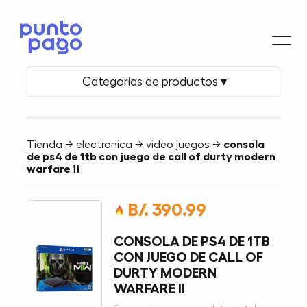
Categorías de productos ▾
Tienda
→
electronica
→
video juegos
→
consola
de ps4 de 1tb con juego de call of durty modern
warfare ii
B/. 390.99
CONSOLA DE PS4 DE 1TB
CON JUEGO DE CALL OF
DURTY MODERN
WARFARE II