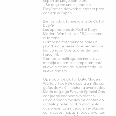
cupón de juego completo †
† Se requiere una cuenta de
PlayStation Network e Internet para
canjear el cupón.
Bienvenido a la nueva era de Call of
Duty®
Los operadores de Call of Duty:
Modern Warfare II de PS4 exploran
el terreno
Campaña trotamundos para un
jugador que presenta el regreso de
los icónicos Operadores de Task
Force 141.
Combate multijugador inmersivo:
manejo de armas completamente
nuevo, sistema de IA avanzado, un
nuevo armero.
Operador de Call of Duty: Modern
Warfare II de PS4 dispara un rifle con
gafas de visión nocturna avanzadas
Modo de juego Evolved Special Ops
con juego cooperativo táctico.
Un calendario masivo de contenido
gratuito posterior al lanzamiento
que presenta un juego en evolución
con nuevos mapas, modos, eventos