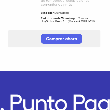
de temporada, celebraciones
comunitarias y más.
Vendedor:
AuroGlobal
Plataforma de Videojuego:
Consola
PlayStation®4 de 1TB (Modelo # CUH-2215B)
Comprar ahora
.
Punto Pag